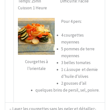
Temps: 25mn Difficulté: Facile
Cuisson: 1 Heure
Pour 4 pers:
4 courgettes
moyennes
5 pommes de terre
moyennes
Courgettes à
3 belles tomates
l’orientale
1 c.à.soupe et demie
d’huile d’olives
2 gousses d’ail
quelques brins de persil, sel, poivre.
– Lavez les courgettes sans les peler et détaillez-