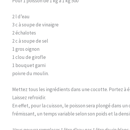
Pour 1 poisson de 1 kg à 1 kg 500
2 l d’eau
3 c à soupe de vinaigre
2 échalotes
2 c à soupe de sel
1 gros oignon
1 clou de girofle
1 bouquet garni
poivre du moulin.
Mettez tous les ingrédients dans une cocotte. Portez à é
Laissez refroidir.
En effet, pour la cuisson, le poisson sera plongé dans un
frémissant, un temps variable selon son poids et la densit
Vous pouvez remplacer 1 litre d’eau par 1 litre de vin blanc