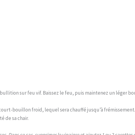
bullition sur feu vif. Baissez le feu, puis maintenez un léger
 court-bouillon froid, lequel sera chauffé jusqu’à frémissement.
é de sa chair.
 sec. Dans ce cas, supprimer le vinaigre et ajoutez 1 ou 2 carottes