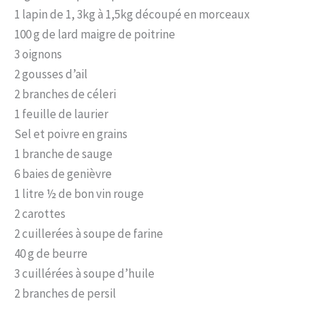
1 lapin de 1, 3kg à 1,5kg découpé en morceaux
100 g de lard maigre de poitrine
3 oignons
2 gousses d’ail
2 branches de céleri
1 feuille de laurier
Sel et poivre en grains
1 branche de sauge
6 baies de genièvre
1 litre ½ de bon vin rouge
2 carottes
2 cuillerées à soupe de farine
40 g de beurre
3 cuillérées à soupe d’huile
2 branches de persil