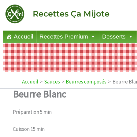
Aller
Recettes Ça Mijote
au
contenu
Accueil
Recettes Premium
Desserts
Accueil
Sauces
Beurres composés
Beurre Bla
Beurre Blanc
Préparation 5 min
Cuisson 15 min