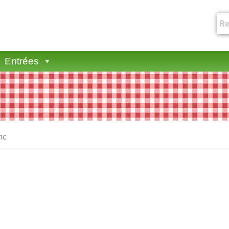
Entrées
nc